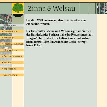
Herzlich Willkommen auf den Internetseiten von
Zinna und Welsau.
Willkommen
Die Ortschaften Zinna und Welsau liegen im Norden
Ortschaftsrat
des Bundeslandes Sachsen nahe der Renaissancestadt
Wirtschaft
Torgau/Elbe. In den Ortschaften Zinna und Welsau
leben derzeit 1.550 Einwohner, die Größe beträgt
Freizeit/Tourismus
heute 12 km².
FFw Welsau
Servicenummern
Kontakt
Impressum
Datenschutz